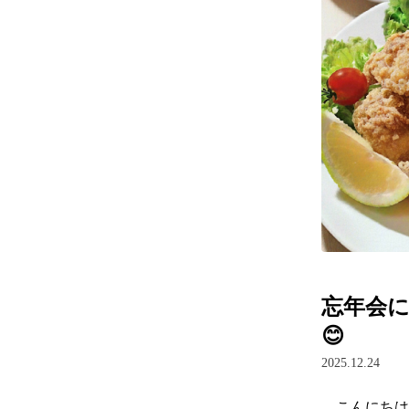
忘年会
😊
2025.12.24
　こんにちは