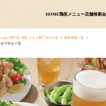
HOME
鶏笑メニュー
店舗検索
会
らあげ専門店 鶏笑 グルメ横丁みやび店
最新情報一覧
がですか？😊