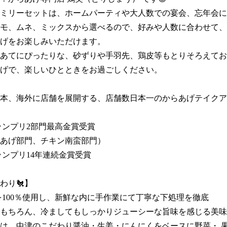
ミリーセットは、ホームパーティや大人数での宴会、忘年会に
モ、ムネ、ミックスから選べるので、好みや人数に合わせて、
げをお楽しみいただけます。

あてにぴったりな、砂ずりや手羽先、鶏皮等もとりそろえてお
げで、楽しいひとときをお過ごしください。

本、海外に店舗を展開する、店舗数日本一のからあげテイクア
ンプリ2部門最高金賞受賞 

あげ部門、チキン南蛮部門）

ランプリ14年連続金賞受賞

り🐔】

を100％使用し、新鮮な内に手作業にて丁寧な下処理を徹底

もちろん、冷ましてもしっかりジューシーな旨味を感じる美味
は、中津のこだわり醤油・生姜・にんにくをベースに野菜・ 