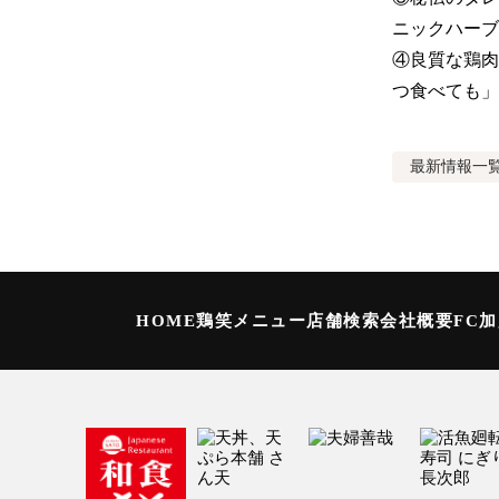
ニックハーブ
④良質な鶏肉
つ食べても」
最新情報
一
HOME
鶏笑メニュー
店舗検索
会社概要
FC