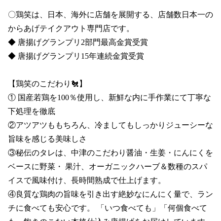
〇鶏笑は、日本、海外に店舗を展開する、店舗数日本一の
からあげテイクアウト専門店です。

◆ 唐揚げグランプリ2部門最高金賞受賞 

◆ 唐揚げグランプリ15年連続金賞受賞

【鶏笑のこだわり🐔】

① 国産若鶏を100％使用し、新鮮な内に手作業にて丁寧な
下処理を徹底

②アツアツももちろん、冷ましてもしっかりジューシーな
旨味を感じる美味しさ

③秘伝のタレは、中津のこだわり醤油・生姜・にんにくを
ベースに野菜・ 果汁、オーガニックハーブ＆数種のスパ
イスで風味付け、長時間熟成で仕上げます。

④良質な鶏肉の旨味を引き出す絶妙なにんにく量で、ラン
チに食べても安心です。 「いつ食べても」「何個食べて