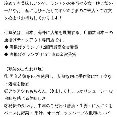
冷めても美味しいので、ランチのお弁当や夕食・晩ご飯の
一品やお土産にもぴったりです✨皆さまのご来店・ご注文
を心よりお待ちしております！

〇鶏笑は、日本、海外に店舗を展開する、店舗数日本一の
唐揚げテイクアウト専門店です。

◆ 唐揚げグランプリ2部門最高金賞受賞 

◆ 唐揚げグランプリ15年連続金賞受賞

【鶏笑のこだわり🐔】

① 国産若鶏を100％使用し、新鮮な内に手作業にて丁寧な
下処理を徹底

②アツアツももちろん、冷ましてもしっかりジューシーな
旨味を感じる美味しさ

③秘伝のタレは、中津のこだわり醤油・生姜・にんにくを
ベースに野菜・ 果汁、オーガニックハーブ＆数種のスパ