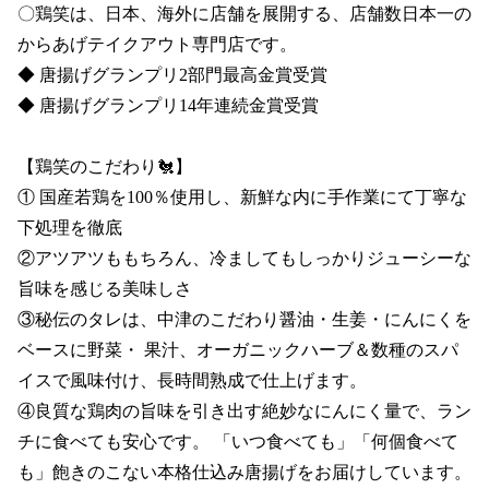
〇鶏笑は、日本、海外に店舗を展開する、店舗数日本一の
からあげテイクアウト専門店です。

◆ 唐揚げグランプリ2部門最高金賞受賞 

◆ 唐揚げグランプリ14年連続金賞受賞

【鶏笑のこだわり🐔】

① 国産若鶏を100％使用し、新鮮な内に手作業にて丁寧な
下処理を徹底

②アツアツももちろん、冷ましてもしっかりジューシーな
旨味を感じる美味しさ

③秘伝のタレは、中津のこだわり醤油・生姜・にんにくを
ベースに野菜・ 果汁、オーガニックハーブ＆数種のスパ
イスで風味付け、長時間熟成で仕上げます。

④良質な鶏肉の旨味を引き出す絶妙なにんにく量で、ラン
チに食べても安心です。 「いつ食べても」「何個食べて
も」飽きのこない本格仕込み唐揚げをお届けしています。