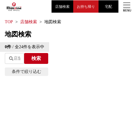
店舗検索
お持ち帰り
宅配
MENU
TOP
店舗検索
地図検索
トップページ
地図検索
Leaflet
| ©
OpenStreetMap
contributions | 地図修正は
こ
メニュー
0
件
/ 全
24
件を表示中
ちら
検索
+
お知らせ
−
条件で絞り込む
採用情報
エリアから探す
現在地から探す
会社案内
お問い合わせ
条
件