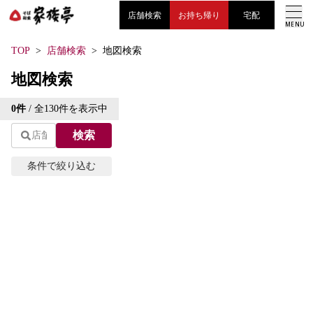
店舗検索
お持ち帰り
宅配
MENU
TOP
店舗検索
地図検索
こだわり
地図検索
Leaflet
| ©
OpenStreetMap
contributions | 地図修正は
こ
お知らせ
0
件
/ 全
130
件を表示中
ちら
検索
+
メニュー
−
条件で絞り込む
採用情報
エリアから探す
現在地から探す
条
LANGUAGE
件